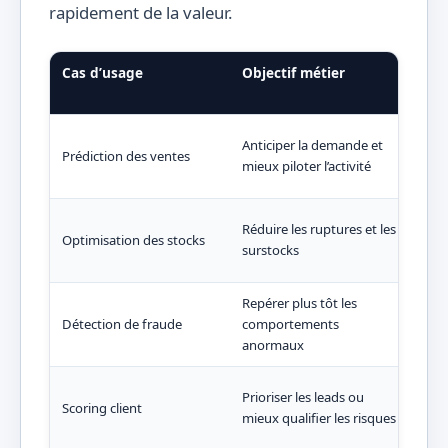
rapidement de la valeur.
Cas d’usage
Objectif métier
Ce 
en 
Net
Anticiper la demande et
Prédiction des ventes
hist
mieux piloter l’activité
visu
Inté
Réduire les ruptures et les
Optimisation des stocks
indi
surstocks
logi
Repérer plus tôt les
Anal
Détection de fraude
comportements
scor
anormaux
d’an
Cons
Prioriser les leads ou
Scoring client
seg
mieux qualifier les risques
de s