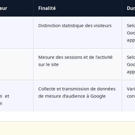
eur
Finalité
Dur
Distinction statistique des visiteurs
Sel
Goo
app
Mesure des sessions et de l’activité
Sel
sur le site
Goo
app
Collecte et transmission de données
Var
et
de mesure d’audience à Google
con
m
m