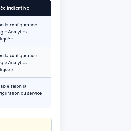
ée indicative
on la configuration
gle Analytics
liquée
on la configuration
gle Analytics
liquée
iable selon la
figuration du service