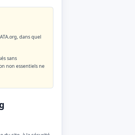
DATA.org, dans quel
sés sans
on non essentiels ne
rg
u site, à la sécurité,