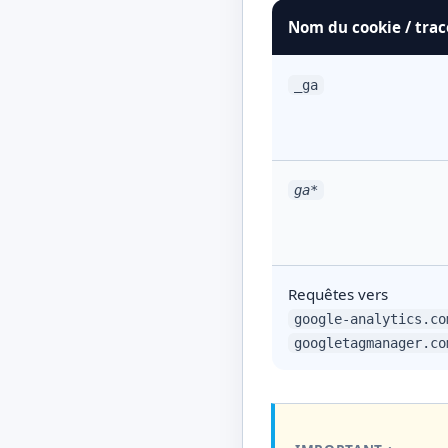
Nom du cookie / trac
_ga
ga
*
Requêtes vers
google-analytics.co
googletagmanager.co