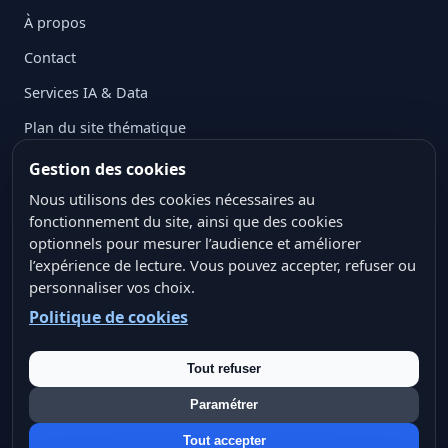
À propos
Contact
Services IA & Data
Plan du site thématique
Mentions légales
Gestion des cookies
Politique de confidentialité
Nous utilisons des cookies nécessaires au
fonctionnement du site, ainsi que des cookies
Politique des cookies
optionnels pour mesurer l’audience et améliorer
l’expérience de lecture. Vous pouvez accepter, refuser ou
Conditions générales d’utilisation
personnaliser vos choix.
Crédits ressources visuelles
Politique de cookies
Tout refuser
Paramétrer
© 2026 IANA Data — Tous droits réservés.
Tout accepter