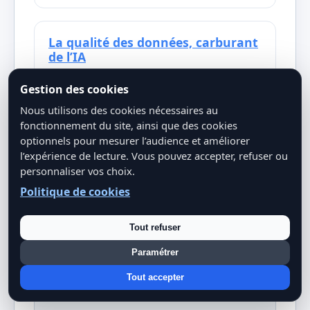
La qualité des données, carburant
de l’IA
Pourquoi la qualité des données est
Gestion des cookies
essentielle, y compris pour les modèles
Nous utilisons des cookies nécessaires au
de scoring.
fonctionnement du site, ainsi que des cookies
optionnels pour mesurer l’audience et améliorer
l’expérience de lecture. Vous pouvez accepter, refuser ou
personnaliser vos choix.
Politique de cookies
Tout refuser
Paramétrer
Tout accepter
Sources et références