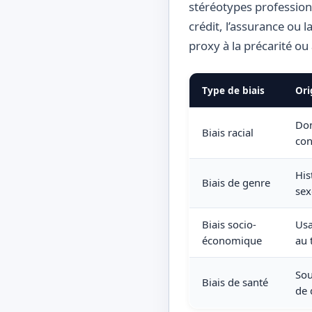
stéréotypes profession
crédit, l’assurance ou
proxy à la précarité ou à
Type de biais
Ori
Don
Biais racial
con
His
Biais de genre
sex
Biais socio-
Usa
économique
au 
Sou
Biais de santé
de 