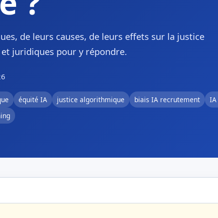
e ?
s, de leurs causes, de leurs effets sur la justice
s et juridiques pour y répondre.
26
que
équité IA
justice algorithmique
biais IA recrutement
IA
ning