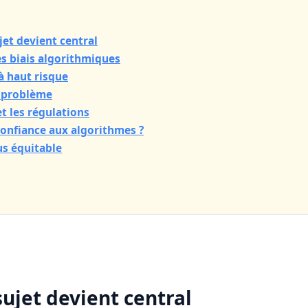
jet devient central
s biais algorithmiques
à haut risque
u problème
et les régulations
confiance aux algorithmes ?
us équitable
sujet devient central