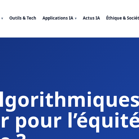
Outils & Tech
Applications IA
Actus IA
Éthique & Socié
algorithmique
r pour l’équit