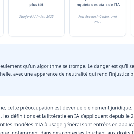
plus tôt
inquiets des biais de l’IA
Stanford AI Index, 2025
Pew Research Center, avril
2025
 seulement qu’un algorithme se trompe. Le danger est qu’il 
elle, avec une apparence de neutralité qui rend l’injustice plu
e, cette préoccupation est devenue pleinement juridique. L
, les définitions et la littératie en IA s’appliquent depuis le 
ant les modèles d’IA à usage général sont entrées en applic
isque, notamment dans des contextes touchant aux droits