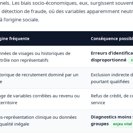
nels. Les biais socio-économiques, eux, surgissent souvent
 la détection de fraude, où des variables apparemment neutr
 l’origine sociale.
gine fréquente
Conséquence possib
Erreurs d’identific
nées de visages ou historiques de
disproportionné
trôle non représentatifs
r
torique de recrutement dominé par un
Exclusion indirecte 
e
pourtant qualifiées
ge de variables corrélées au revenu ou
Refus de crédit, de 
territoire
service
Diagnostics moins 
s-représentation clinique ou données
groupes
qualité inégale
enjeu vital