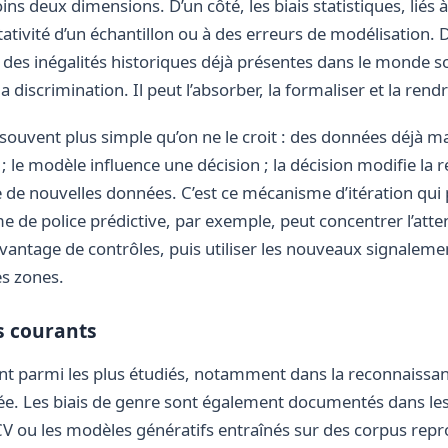
ins deux dimensions. D’un côté, les biais statistiques, liés à
tivité d’un échantillon ou à des erreurs de modélisation. De 
t des inégalités historiques déjà présentes dans le monde so
a discrimination. Il peut l’absorber, la formaliser et la rend
t souvent plus simple qu’on ne le croit : des données déjà ma
le modèle influence une décision ; la décision modifie la ré
e de nouvelles données. C’est ce mécanisme d’itération qui p
de police prédictive, par exemple, peut concentrer l’atten
avantage de contrôles, puis utiliser les nouveaux signalem
es zones.
s courants
ent parmi les plus étudiés, notamment dans la reconnaissanc
ée. Les biais de genre sont également documentés dans les
 CV ou les modèles génératifs entraînés sur des corpus rep