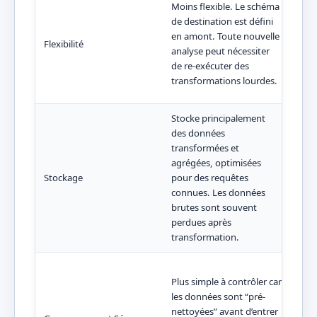
Moins flexible. Le schéma
brut
de destination est défini
pour
en amont. Toute nouvelle
Flexibilité
futu
analyse peut nécessiter
nouv
de re-exécuter des
tran
transformations lourdes.
dem
Stocke principalement
des données
Stoc
transformées et
donn
agrégées, optimisées
don
Stockage
pour des requêtes
On c
connues. Les données
fidè
brutes sont souvent
don
perdues après
transformation.
Plus
Plus simple à contrôler car
des 
les données sont “pré-
gest
nettoyées” avant d’entrer
nive