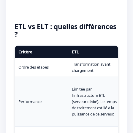
ETL vs ELT : quelles différences
?
Critère
ETL
ELT
Transformation avant
Tran
Ordre des étapes
chargement
cha
Opti
Limitée par
puis
l’infrastructure ETL
scal
Performance
(serveur dédié). Le temps
per
de traitement est lié à la
prop
puissance de ce serveur.
ress
dyn
Très