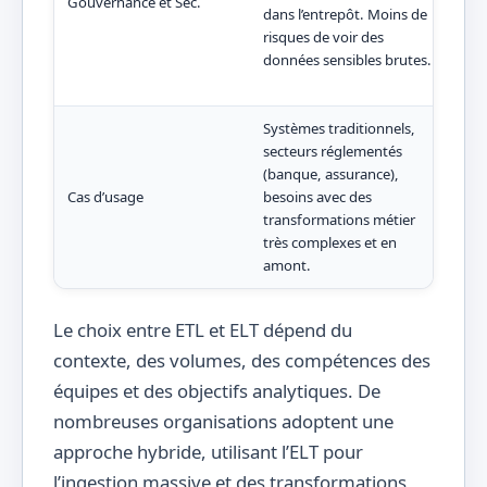
Gouvernance et Séc.
dans l’entrepôt. Moins de
et d
risques de voir des
tran
données sensibles brutes.
mask
secu
Systèmes traditionnels,
secteurs réglementés
Big 
(banque, assurance),
mode
Cas d’usage
besoins avec des
env
transformations métier
nati
très complexes et en
d’ex
amont.
Le choix entre ETL et ELT dépend du
contexte, des volumes, des compétences des
équipes et des objectifs analytiques. De
nombreuses organisations adoptent une
approche hybride, utilisant l’ELT pour
l’ingestion massive et des transformations