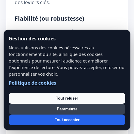
des leviers clés.
Fiabilité (ou robustesse)
Les pipelines sont sujets à des pannes :
Gestion des cookies
sources de données indisponibles, données
Nous utilisons des cookies nécessaires au
mal formées, bugs de code, pannes
fonctionnement du site, ainsi que des cookies
d’infrastructure. Les erreurs doivent être
optionnels pour mesurer l’audience et améliorer
détectées et corrigées rapidement. La mise
l’expérience de lecture. Vous pouvez accepter, refuser ou
en place de systèmes de surveillance et
personnaliser vos choix.
d’alerte proactifs, ainsi que des mécanismes
Politique de cookies
de “retry” (réessais) et de “dead letter queues”
(files d’attente pour messages en échec) sont
Tout refuser
essentiels.
Paramétrer
Tout accepter
Qualité des données