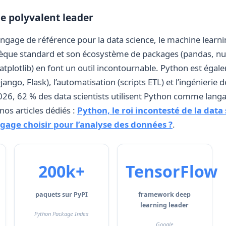
e polyvalent leader
ngage de référence pour la data science, le machine learnin
othèque standard et son écosystème de packages (pandas, num
tplotlib) en font un outil incontournable. Python est égale
go, Flask), l’automatisation (scripts ETL) et l’ingénierie 
26, 62 % des data scientists utilisent Python comme langa
nos articles dédiés :
Python, le roi incontesté de la data 
ngage choisir pour l’analyse des données ?
.
200k+
TensorFlow
paquets sur PyPI
framework deep
learning leader
Python Package Index
Google