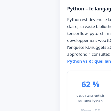
Python – le langag
Python est devenu le la
claire, sa vaste bibli
tensorflow, pytorch, ma
développement web (Djan
l’enquête KDnuggets 20
approfondir, consultez 
Python vs R : quel la
62 %
des data scientists
utilisent Python
KDnuggets 2026