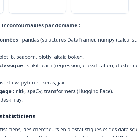
 incontournables par domaine :
données
: pandas (structures DataFrame), numpy (calcul sci
lotlib, seaborn, plotly, altair, bokeh.
classique
: scikit-learn (régression, classification, clusteri
nsorflow, pytorch, keras, jax.
ngage
: nltk, spaCy, transformers (Hugging Face).
dask, ray.
statisticiens
tatisticiens, des chercheurs en biostatistiques et des data s