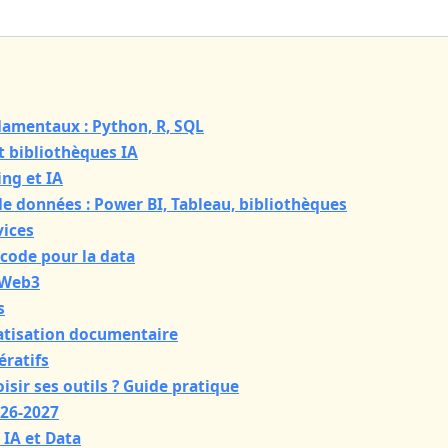
damentaux : Python, R, SQL
t bibliothèques IA
ng et IA
 de données : Power BI, Tableau, bibliothèques
vices
-code pour la data
 Web3
s
atisation documentaire
ératifs
sir ses outils ? Guide pratique
026-2027
 IA et Data