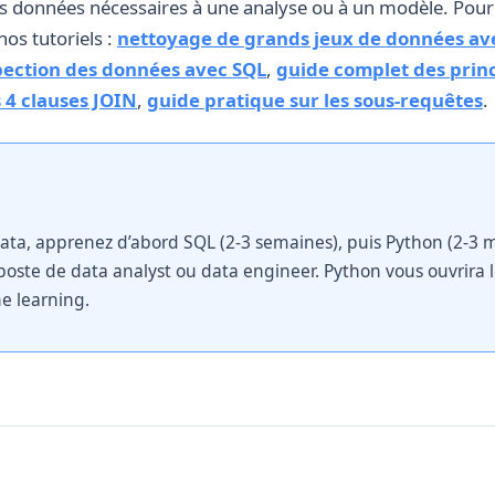
les données nécessaires à une analyse ou à un modèle. Pou
os tutoriels :
nettoyage de grands jeux de données av
pection des données avec SQL
,
guide complet des princ
 4 clauses JOIN
,
guide pratique sur les sous-requêtes
.
ata, apprenez d’abord SQL (2-3 semaines), puis Python (2-3 m
poste de data analyst ou data engineer. Python vous ouvrira l
e learning.