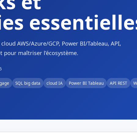
s et
es essentielle
L, cloud AWS/Azure/GCP, Power BI/Tableau, API,
t pour maîtriser l’écosystème.
6
ngage
SQL big data
cloud IA
Power BI Tableau
API REST
W