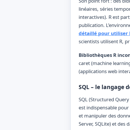
Son point fort : des b
linéaires, séries tempor
interactives). R est pa
publication. L’enviro
détaillé pour utiliser
scientists utilisent R,
Bibliothèques R inco
caret (machine learning
(applications web inte
SQL – le langage 
SQL (Structured Query 
est indispensable pour 
et manipuler des donné
Server, SQLite) et des