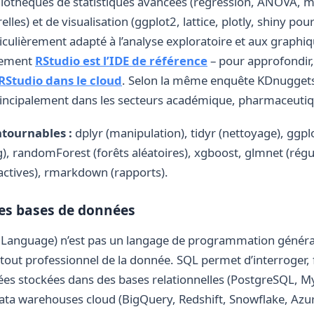
ibliothèques de statistiques avancées (régression, ANOVA, 
elles) et de visualisation (ggplot2, lattice, plotly, shiny pou
rticulièrement adapté à l’analyse exploratoire et aux graphiq
nnement
RStudio est l’IDE de référence
– pour approfondir,
 RStudio dans le cloud
. Selon la même enquête KDnuggets
 principalement dans les secteurs académique, pharmaceutiqu
ntournables :
dplyr (manipulation), tidyr (nettoyage), ggplo
), randomForest (forêts aléatoires), xgboost, glmnet (régul
ractives), rmarkdown (rapports).
des bases de données
Language) n’est pas un langage de programmation générali
tout professionnel de la donnée. SQL permet d’interroger, fi
es stockées dans des bases relationnelles (PostgreSQL, M
 data warehouses cloud (BigQuery, Redshift, Snowflake, Azu