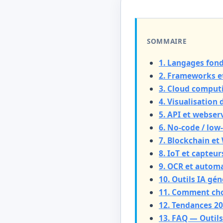
SOMMAIRE
1. Langages fon
2. Frameworks e
3. Cloud computi
4. Visualisation
5. API et webser
6. No-code / low
7. Blockchain et
8. IoT et capteur
9. OCR et autom
10. Outils IA gén
11. Comment choi
12. Tendances 2
13. FAQ — Outils