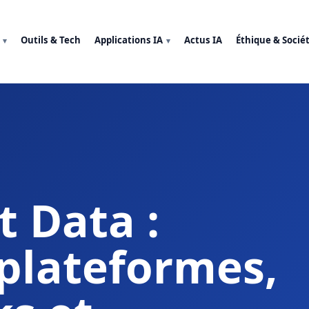
Outils & Tech
Applications IA
Actus IA
Éthique & Socié
t Data :
plateformes,