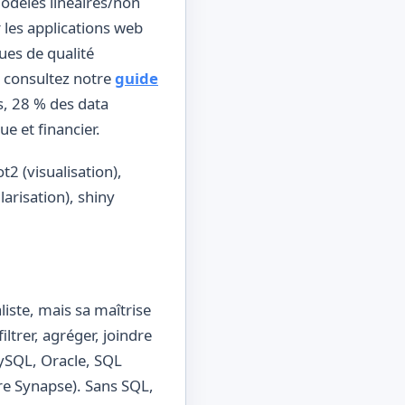
modèles linéaires/non
r les applications web
ues de qualité
 consultez notre
guide
, 28 % des data
e et financier.
t2 (visualisation),
arisation), shiny
ste, mais sa maîtrise
ltrer, agréger, joindre
ySQL, Oracle, SQL
re Synapse). Sans SQL,