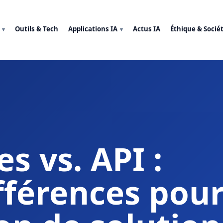
Outils & Tech
Applications IA
Actus IA
Éthique & Socié
s vs. API :
fférences pou