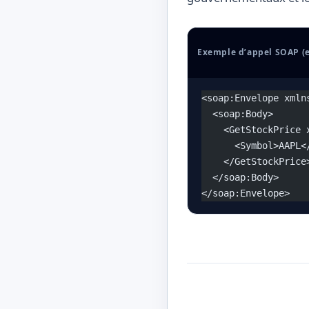
Exemple d’appel SOAP (e
<soap:Envelope xmln
  <soap:Body>
    <GetStockPrice 
      <Symbol>AAPL<
    </GetStockPrice
  </soap:Body>
</soap:Envelope>