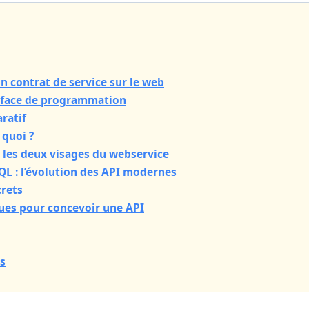
Un contrat de service sur le web
erface de programmation
ratif
 quoi ?
: les deux visages du webservice
QL : l’évolution des API modernes
crets
ues pour concevoir une API
s