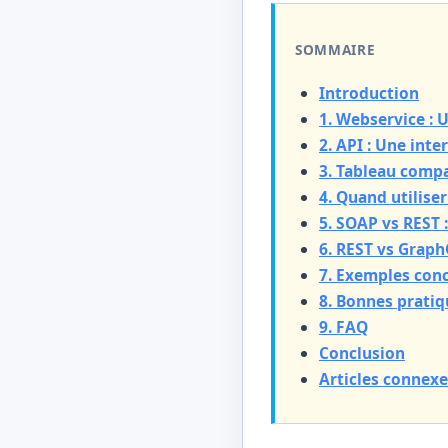
SOMMAIRE
Introduction
1. Webservice : 
2. API : Une int
3. Tableau compa
4. Quand utiliser
5. SOAP vs REST 
6. REST vs Graph
7. Exemples con
8. Bonnes pratiq
9. FAQ
Conclusion
Articles connexe