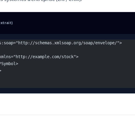
xtrait)
s:soap="http://schemas.xmlsoap.org/soap/envelope/">
xmlns="http://example.com/stock">
/Symbol>
>