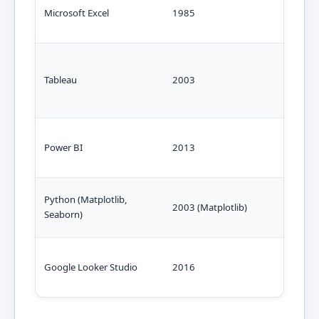
Microsoft Excel
1985
Ann
Tableau
2003
Trim
Power BI
2013
Men
Python (Matplotlib,
2003 (Matplotlib)
Seme
Seaborn)
Google Looker Studio
2016
Trim