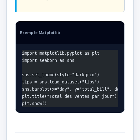
Exemple Matplotlib
import matplotlib.pyplot as plt
import seaborn as sns
sns.set_theme(style="darkgrid")
tips = sns.load_dataset("tips")
sns.barplot(x="day", y="total_bill", data=tips)
plt.title("Total des ventes par jour")
plt.show()