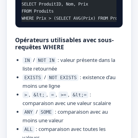
SELECT ProduitID, Nom, Prix
FROM Produits
WHERE Prix > (SELECT AVG(Prix) FROM Produits);
Opérateurs utilisables avec sous-
requêtes WHERE
/
: valeur présente dans la
IN
NOT IN
liste retournée
/
: existence d’au
EXISTS
NOT EXISTS
moins une ligne
,
,
,
,
:
>
&lt;
=
>=
&lt;=
comparaison avec une valeur scalaire
/
: comparaison avec au
ANY
SOME
moins une valeur
: comparaison avec toutes les
ALL
valeurs