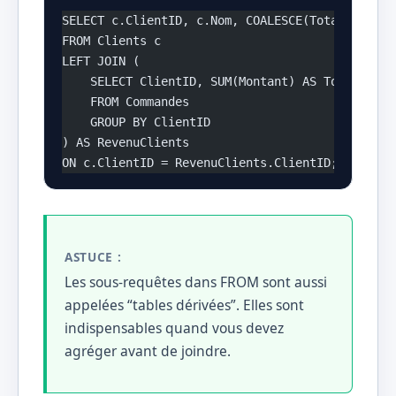
SELECT c.ClientID, c.Nom, COALESCE(TotalRevenu,
FROM Clients c
LEFT JOIN (
    SELECT ClientID, SUM(Montant) AS TotalReven
    FROM Commandes
    GROUP BY ClientID
) AS RevenuClients
ON c.ClientID = RevenuClients.ClientID;
ASTUCE :
Les sous-requêtes dans FROM sont aussi
appelées “tables dérivées”. Elles sont
indispensables quand vous devez
agréger avant de joindre.