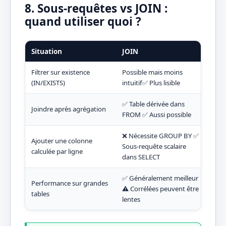
8. Sous-requêtes vs JOIN :
quand utiliser quoi ?
Situation
JOIN
Sou
Filtrer sur existence
Possible mais moins
(IN/EXISTS)
intuitif✅ Plus lisible
✅ Table dérivée dans
Joindre après agrégation
FROM ✅ Aussi possible
❌ Nécessite GROUP BY ✅
Ajouter une colonne
Sous-requête scalaire
calculée par ligne
dans SELECT
✅ Généralement meilleur
Performance sur grandes
⚠️ Corrélées peuvent être
tables
lentes