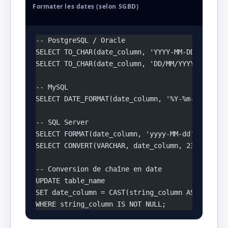
Formater les dates (selon SGBD)
-- PostgreSQL / Oracle
SELECT TO_CHAR(date_column, 'YYYY-MM-DD') FROM 
SELECT TO_CHAR(date_column, 'DD/MM/YYYY') FROM 
-- MySQL
SELECT DATE_FORMAT(date_column, '%Y-%m-%d') FRO
-- SQL Server
SELECT FORMAT(date_column, 'yyyy-MM-dd') FROM t
SELECT CONVERT(VARCHAR, date_column, 23) FROM t
-- Conversion de chaîne en date
UPDATE table_name 
SET date_column = CAST(string_column AS DATE)
WHERE string_column IS NOT NULL;