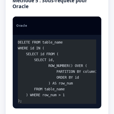
Méthode 5 : Sous-requête pour
Oracle
Oracle
DELETE FROM table_name
WHERE id IN (
    SELECT id FROM (
        SELECT id, 
               ROW_NUMBER() OVER (
                   PARTITION BY column1, column
                   ORDER BY id
               ) AS row_num
        FROM table_name
    ) WHERE row_num > 1
);