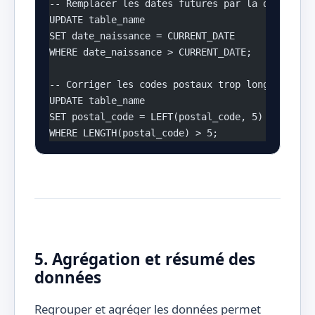
-- Remplacer les dates futures par la date d'au
UPDATE table_name 
SET date_naissance = CURRENT_DATE 
WHERE date_naissance > CURRENT_DATE;
-- Corriger les codes postaux trop longs
UPDATE table_name 
SET postal_code = LEFT(postal_code, 5) 
WHERE LENGTH(postal_code) > 5;
5. Agrégation et résumé des
données
Regrouper et agréger les données permet