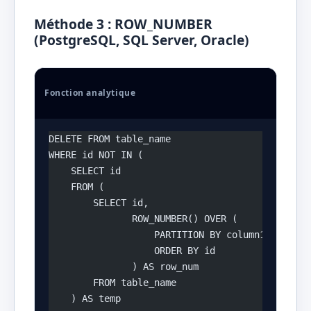
Méthode 3 : ROW_NUMBER
(PostgreSQL, SQL Server, Oracle)
Fonction analytique
DELETE FROM table_name 
WHERE id NOT IN (
    SELECT id 
    FROM (
        SELECT id, 
               ROW_NUMBER() OVER (
                   PARTITION BY column1, column
                   ORDER BY id
               ) AS row_num
        FROM table_name
    ) AS temp 