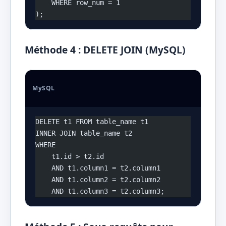
    WHERE row_num = 1
);
Méthode 4 : DELETE JOIN (MySQL)
MySQL
DELETE t1 FROM table_name t1
INNER JOIN table_name t2 
WHERE 
    t1.id > t2.id
    AND t1.column1 = t2.column1
    AND t1.column2 = t2.column2
    AND t1.column3 = t2.column3;