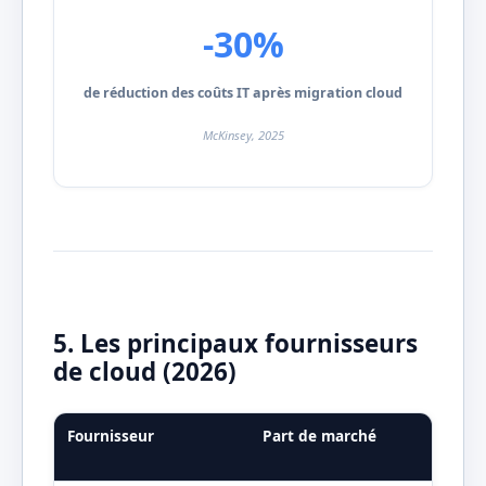
-30%
de réduction des coûts IT après migration cloud
McKinsey, 2025
5. Les principaux fournisseurs
de cloud (2026)
Fournisseur
Part de marché
Ser
pha