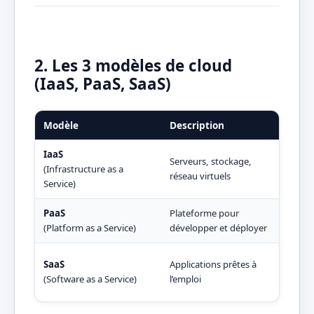
2. Les 3 modèles de cloud
(IaaS, PaaS, SaaS)
Modèle
Description
Exe
IaaS
Serveurs, stockage,
AWS
(Infrastructure as a
réseau virtuels
Com
Service)
PaaS
Plateforme pour
Her
(Platform as a Service)
développer et déployer
Engi
Goo
SaaS
Applications prêtes à
Sale
(Software as a Service)
l’emploi
Offi