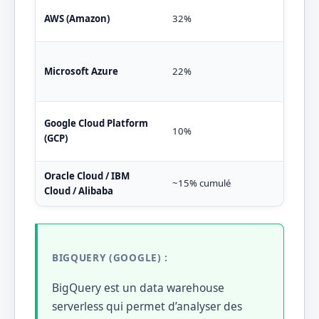
S3,
AWS (Amazon)
32%
Reds
Azur
Microsoft Azure
22%
Syn
Google Cloud Platform
BigQ
10%
(GCP)
Dat
Oracle Cloud / IBM
~15% cumulé
Serv
Cloud / Alibaba
BIGQUERY (GOOGLE) :
BigQuery est un data warehouse
serverless qui permet d’analyser des