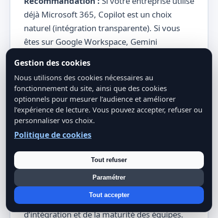
Recommandation :
Si votre entreprise utilise
déjà Microsoft 365, Copilot est un choix
naturel (intégration transparente). Si vous
êtes sur Google Workspace, Gemini
s’impose. Pour des usages très spécifiques
Gestion des cookies
(analyse de très longs documents), Claude
Nous utilisons des cookies nécessaires au
est imbattable. ChatGPT Enterprise reste le
fonctionnement du site, ainsi que des cookies
plus polyvalent et le plus riche en
optionnels pour mesurer l’audience et améliorer
fonctionnalités, mais sans intégration
l’expérience de lecture. Vous pouvez accepter, refuser ou
personnaliser vos choix.
bureautique poussée.
Politique de cookies
En réalité, le meilleur choix n’est pas toujours
le “meilleur modèle” en valeur absolue. Il
Tout refuser
dépend surtout de votre environnement de
Paramétrer
travail, de vos contraintes de sécurité, du
Tout accepter
niveau d’autonomie attendu, de votre besoin
d’intégration et de la maturité des équipes.