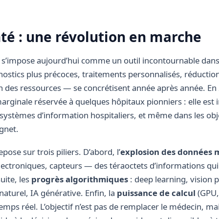
anté : une révolution en marche
elle s’impose aujourd’hui comme un outil incontournable dans 
stics plus précoces, traitements personnalisés, réductio
n des ressources — se concrétisent année après année. En 2
ginale réservée à quelques hôpitaux pionniers : elle est i
es systèmes d’information hospitaliers, et même dans les ob
gnet.
ose sur trois piliers. D’abord, l’
explosion des données 
ectroniques, capteurs — des téraoctets d’informations qui
uite, les
progrès algorithmiques
: deep learning, vision p
aturel, IA générative. Enfin, la
puissance de calcul
(GPU, 
emps réel. L’objectif n’est pas de remplacer le médecin, mai