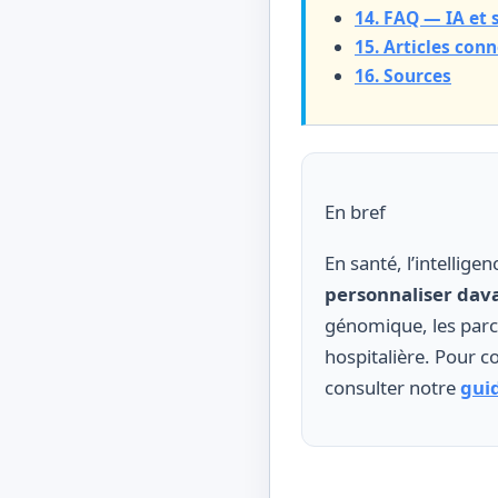
14. FAQ — IA et 
15. Articles con
16. Sources
En bref
En santé, l’intelligen
personnaliser dav
génomique, les parc
hospitalière. Pour 
consulter notre
guid