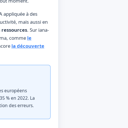
à tout moment.
A appliquée à des
ctivité, mais aussi en
s ressources
. Sur iana-
orama, comme
le
ncore
la découverte
ues européens
 35 % en 2022. La
ion des erreurs.