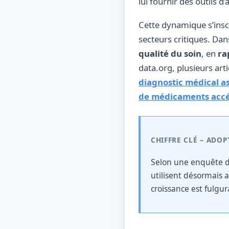
lui fournir des outils d
Cette dynamique s’insc
secteurs critiques. Dan
qualité du soin
, en
ra
data.org, plusieurs ar
diagnostic médical as
de médicaments accél
CHIFFRE CLÉ – ADOP
Selon une enquête de
utilisent désormais 
croissance est fulgu