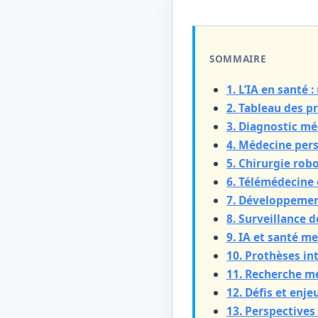
SOMMAIRE
1. L’IA en santé
2. Tableau des p
3. Diagnostic mé
4. Médecine per
5. Chirurgie rob
6. Télémédecine 
7. Développemen
8. Surveillance d
9. IA et santé m
10. Prothèses in
11. Recherche m
12. Défis et enje
13. Perspective