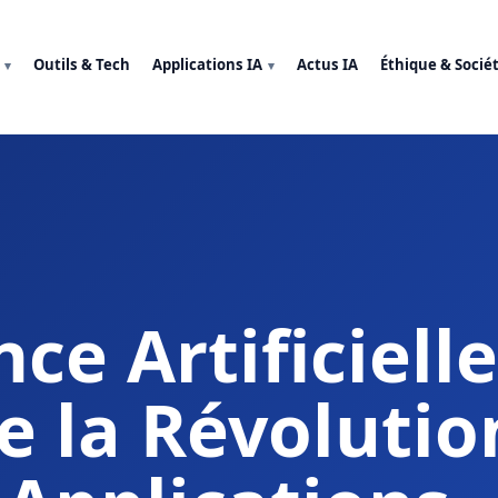
Outils & Tech
Applications IA
Actus IA
Éthique & Socié
nce Artificielle
e la Révolutio