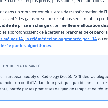
’aide à la décision plus précis, plus rapides, et disponibles 
rit dans un mouvement plus large de transformation de l’I
s la santé, les gains ne se mesurent pas seulement en produ
pidité de prise en charge
et en
meilleure allocation de
ticles approfondissent déjà certaines branches de ce pan
sisté par IA
,
la télémédecine augmentée par l’IA
ou e
érée par les algorithmes
.
TION DE L’IA EN SANTÉ
 l’European Society of Radiology (2026), 72 % des radiolog
au moins un outil d’IA dans leur pratique quotidienne, contre
rante, portée par les promesses de gain de temps et de réduct