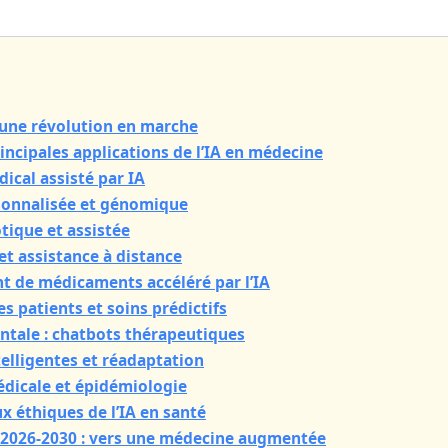
 : une révolution en marche
rincipales applications de l’IA en médecine
dical assisté par IA
sonnalisée et génomique
otique et assistée
et assistance à distance
t de médicaments accéléré par l’IA
es patients et soins prédictifs
entale : chatbots thérapeutiques
telligentes et réadaptation
édicale et épidémiologie
ux éthiques de l’IA en santé
s 2026-2030 : vers une médecine augmentée