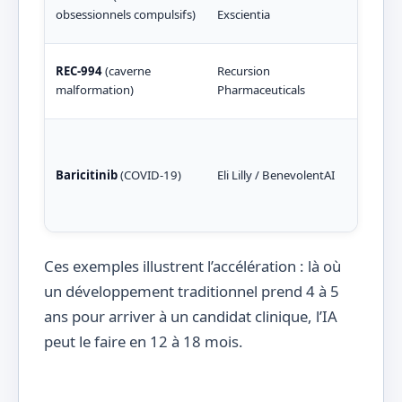
12 m
obsessionnels compulsifs)
Exscientia
en t
Plat
REC-994
(caverne
Recursion
à ha
malformation)
Pharmaceuticals
d’im
IA a
méd
Baricitinib
(COVID-19)
Eli Lilly / BenevolentAI
com
pote
19 e
Ces exemples illustrent l’accélération : là où
un développement traditionnel prend 4 à 5
ans pour arriver à un candidat clinique, l’IA
peut le faire en 12 à 18 mois.