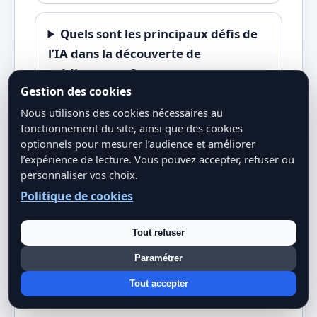
Quels sont les principaux défis de
l’IA dans la découverte de
médicaments ?
Gestion des cookies
Nous utilisons des cookies nécessaires au
fonctionnement du site, ainsi que des cookies
optionnels pour mesurer l’audience et améliorer
l’expérience de lecture. Vous pouvez accepter, refuser ou
L’AVENIR DE LA MÉDECINE EST ICI
personnaliser vos choix.
Politique de cookies
Comprenez comment l’IA sauve des vies
et transforme le secteur médical dans
Tout refuser
notre :
Dossier spécial : L’IA au cœur de
Paramétrer
la révolution médicale
.
Tout accepter