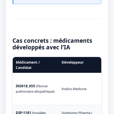
Cas concrets : médicaments
développés avec l’IA
Médicament /
Développeur
Rôle
Candidat
IA a
géné
INS018_055
(fibrose
Insilico Medicine
opti
pulmonaire idiopathique)
Prem
phas
IA a
DSP-1181
(troubles
Sumitomo Pharma /