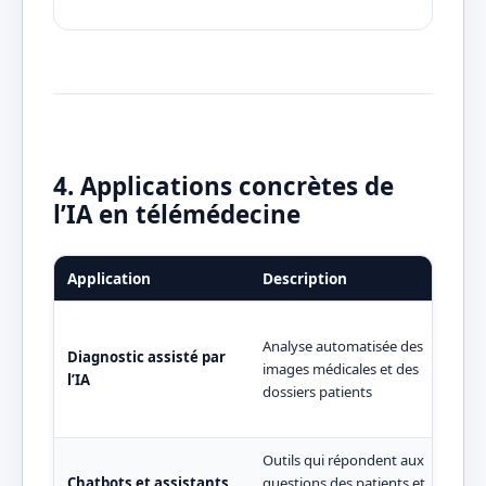
4. Applications concrètes de
l’IA en télémédecine
Application
Description
Exe
L’IA
Analyse automatisée des
à di
Diagnostic assisté par
images médicales et des
mala
l’IA
dossiers patients
anal
réti
Outils qui répondent aux
Baby
Chatbots et assistants
questions des patients et
pour