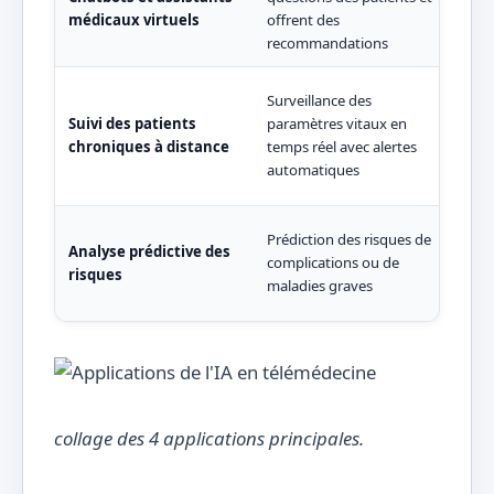
médicaux virtuels
offrent des
sym
recommandations
ver
Livo
Surveillance des
pati
Suivi des patients
paramètres vitaux en
four
chroniques à distance
temps réel avec alertes
rec
automatiques
temp
IBM
Prédiction des risques de
Analyse prédictive des
anal
complications ou de
risques
préd
maladies graves
card
collage des 4 applications principales.