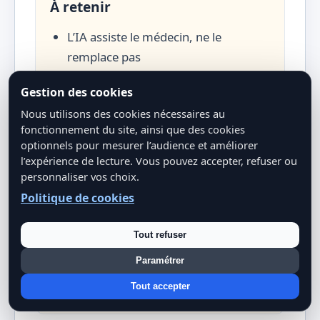
À retenir
L’IA assiste le médecin, ne le
remplace pas
3 domaines clés : diagnostic assisté,
Gestion des cookies
chatbots, suivi des patients
Nous utilisons des cookies nécessaires au
chroniques
fonctionnement du site, ainsi que des cookies
Bénéfices : accessibilité,
optionnels pour mesurer l’audience et améliorer
personnalisation, réduction des
l’expérience de lecture. Vous pouvez accepter, refuser ou
coûts
personnaliser vos choix.
Défis : confidentialité, validation
Politique de cookies
réglementaire, fracture numérique
La télémédecine IA est un
Tout refuser
complément, pas un substitut aux
Paramétrer
soins en présentiel
Tout accepter