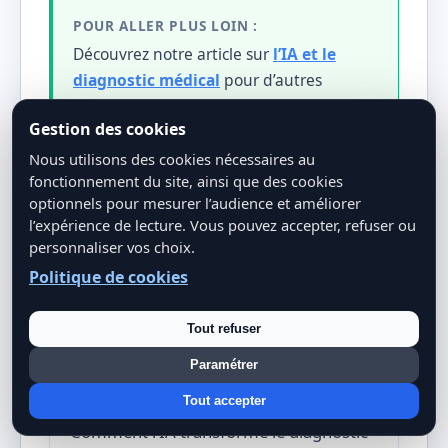
POUR ALLER PLUS LOIN :
Découvrez notre article sur
l’IA et le
diagnostic médical
pour d’autres
applications de l’IA dans la santé.
Gestion des cookies
Nous utilisons des cookies nécessaires au
fonctionnement du site, ainsi que des cookies
optionnels pour mesurer l’audience et améliorer
l’expérience de lecture. Vous pouvez accepter, refuser ou
personnaliser vos choix.
Politique de cookies
Articles connexes
Tout refuser
IA et diagnostic médical : une
Paramétrer
révolution en marche
Tout accepter
Comment l’IA transforme le diagnostic