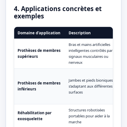
4. Applications concrètes et
exemples
Domaine d’application
Description
Exe
Bras et mains artificielles
Beb
Prothèses de membres
intelligentes contrôlés par
myoé
supérieurs
signaux musculaires ou
mou
nerveux
(14 
C-L
Jambes et pieds bioniques
prot
Prothèses de membres
s’adaptant aux différentes
micr
inférieurs
surfaces
la f
temp
Structures robotisées
ReW
Réhabilitation par
portables pour aider à la
pou
exosquelette
marche
para