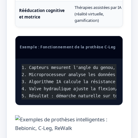
Thérapies assistées par IA
Neo
Rééducation cognitive
(réalité virtuelle,
gan
et motrice
gamification)
rééd
Exemple : Fonctionnement de la prothèse C-Leg
1. Capteurs mesurent l'angle du genou, la press
2. Microprocesseur analyse les données 50 fois 
3. Algorithme IA calcule la résistance optimale
4. Valve hydraulique ajuste la flexion/extensio
5. Résultat : démarche naturelle sur tout type 