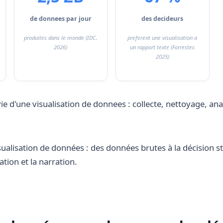
de donnees par jour
des decideurs
produites dans le monde (IDC,
preferent une visualisation a
2026)
un rapport texte (Forrester,
2025)
isualisation de données : des données brutes à la décision 
sation et la narration.