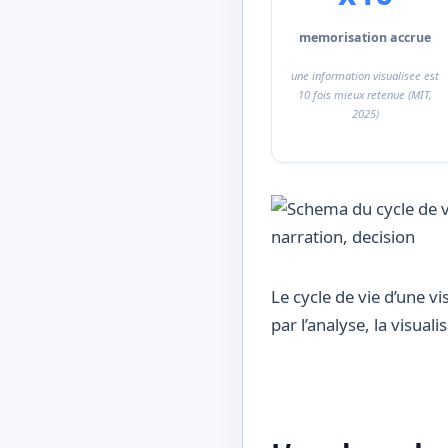
memorisation accrue
une information visualisee est
10 fois mieux retenue (MIT,
2025)
Le cycle de vie d’une v
par l’analyse, la visuali