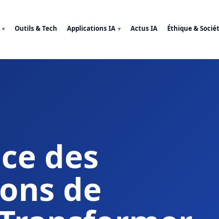
Outils & Tech
Applications IA
Actus IA
Éthique & Socié
nce des
ions de