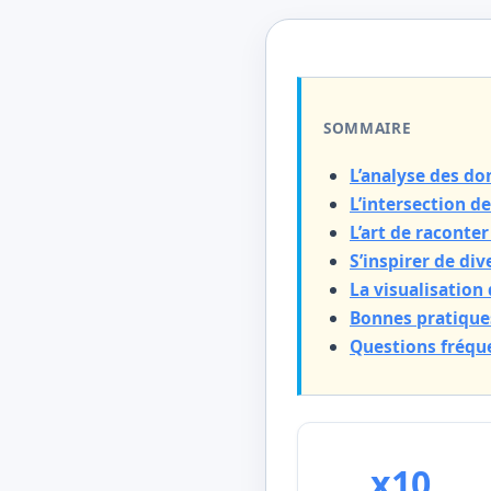
SOMMAIRE
L’analyse des do
L’intersection de
L’art de raconte
S’inspirer de di
La visualisation
Bonnes pratiques
Questions fréqu
x10