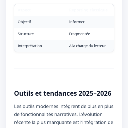
Aspect
Reporting classique
Dat
Objectif
Informer
Expl
Structure
Fragmentée
Narr
Interprétation
À la charge du lecteur
Gui
Outils et tendances 2025–2026
Les outils modernes intègrent de plus en plus
de fonctionnalités narratives. L’évolution
récente la plus marquante est l’intégration de