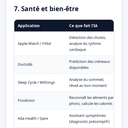
7. Santé et bien-être
Application
Ce que fait l’IA
Bén
Détection des chutes,
Apple Watch / Fitbit
analyse du rythme
Aler
cardiaque
Prédiction des créneaux
Doctolib
Trou
disponibles
Analyse du sommeil,
Sleep Cycle / Withings
Meil
réveil au bon moment
Reconnaît les aliments par
Foodvisor
Aide
photo, calcule les calories
Assistant symptômes
Ada Health / Qare
Savo
(diagnostic présomptif)