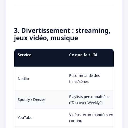
3. Divertissement : streaming,
jeux vidéo, musique
Service
Ce que fait l’IA
Pou
mag
Anal
Recommande des
Netflix
et 
films/séries
d’a
Playlists personnalisées
Déte
Spotify / Deezer
(“Discover Weekly”)
mus
Vidéos recommandées en
Opti
YouTube
continu
visi