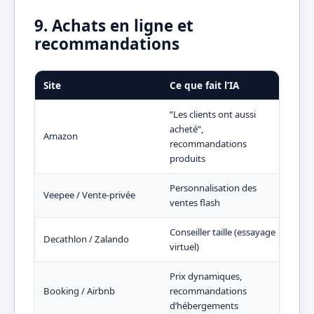
9. Achats en ligne et
recommandations
Site
Ce que fait l’IA
Ce 
”Les clients ont aussi
acheté”,
Amazon
Plus
recommandations
produits
Personnalisation des
Offr
Veepee / Vente-privée
ventes flash
cor
Conseiller taille (essayage
Decathlon / Zalando
Moin
virtuel)
Prix dynamiques,
Meil
Booking / Airbnb
recommandations
prix
d’hébergements