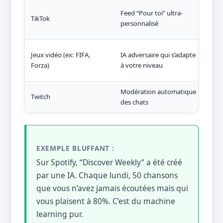
Préd
Feed “Pour toi” ultra-
TikTok
cap
personnalisé
vous
Ne v
Jeux vidéo (ex: FIFA,
IA adversaire qui s’adapte
trop
Forza)
à votre niveau
tout
Modération automatique
Déte
Twitch
des chats
com
EXEMPLE BLUFFANT :
Sur Spotify, “Discover Weekly” a été créé
par une IA. Chaque lundi, 50 chansons
que vous n’avez jamais écoutées mais qui
vous plaisent à 80%. C’est du machine
learning pur.