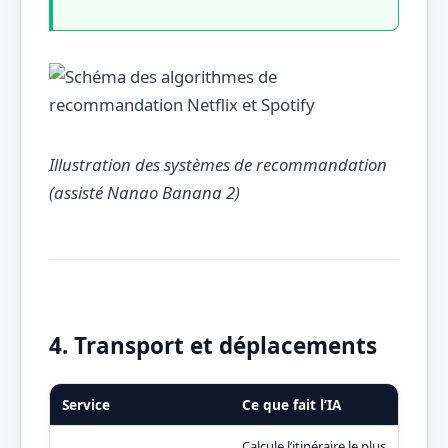
Illustration des systèmes de recommandation
(assisté Nanao Banana 2)
4. Transport et déplacements
Service
Ce que fait l’IA
Bén
Calcule l’itinéraire le plus
Évit