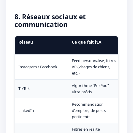
8. Réseaux sociaux et
communication
Réseau
Ce que fait l’IA
Pou
pas
Feed personnalisé, filtres
Instagram / Facebook
AR (visages de chiens,
Cont
etc.)
Algorithme “For You”
TikTok
Diff
ultra-précis
Recommandation
Opp
LinkedIn
d’emplois, de posts
prof
pertinents
Filtres en réalité