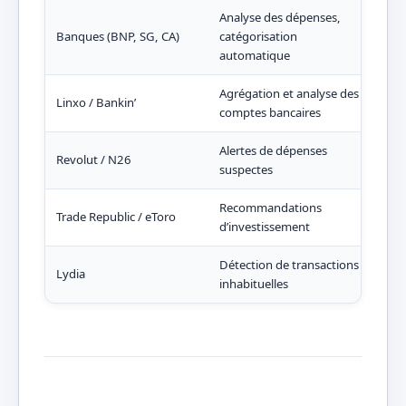
Analyse des dépenses,
Suiv
Banques (BNP, SG, CA)
catégorisation
aut
automatique
Agrégation et analyse des
Visu
Linxo / Bankin’
comptes bancaires
com
Alertes de dépenses
Prév
Revolut / N26
suspectes
déc
Recommandations
Trade Republic / eToro
Idée
d’investissement
Détection de transactions
Sécu
Lydia
inhabituelles
entr