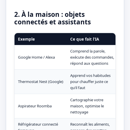
2. À la maison : objets
connectés et assistants
Exemple
Ce que fait l’IA
Tec
Comprend la parole,
Reco
Google Home / Alexa
exécute des commandes,
NLP
répond aux questions
Apprend vos habitudes
Appr
Thermostat Nest (Google)
pour chauffer juste ce
ren
qu’il faut
Cartographie votre
Aspirateur Roomba
maison, optimise le
Visi
nettoyage
Réfrigérateur connecté
Reconnaît les aliments,
Visi