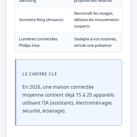
Samsung
propose des recettes
Reconnaît les visages,
Sonnette Ring (Amazon)
détecte les mouvements
Reco
suspects
Lumières connectées
S’adapte à vos routines,
Appr
Philips Hue
simule une présence
hab
LE CHIFFRE CLÉ
En 2026, une maison connectée
moyenne contient déjà 15 à 20 appareils
utilisant l’IA (assistants, électroménager,
sécurité, éclairage).