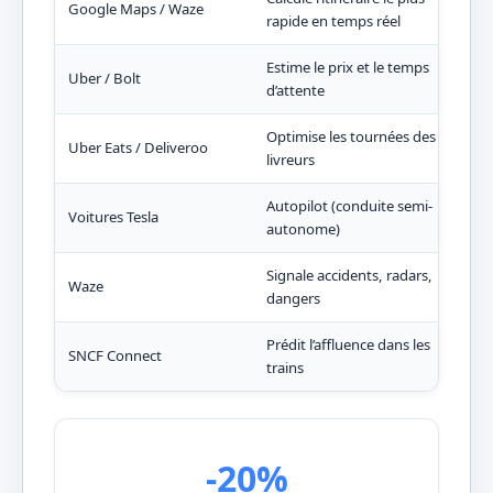
Google Maps / Waze
rapide en temps réel
du 
Estime le prix et le temps
Uber / Bolt
Tari
d’attente
Optimise les tournées des
Uber Eats / Deliveroo
Livr
livreurs
Autopilot (conduite semi-
Main
Voitures Tesla
autonome)
régu
Signale accidents, radars,
Waze
Sécu
dangers
Prédit l’affluence dans les
Cho
SNCF Connect
trains
bon
-20%