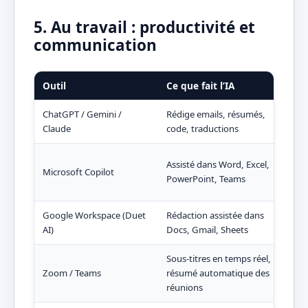
5. Au travail : productivité et
communication
Outil
Ce que fait l’IA
Gai
ChatGPT / Gemini /
Rédige emails, résumés,
Heu
Claude
code, traductions
sem
Auto
Assisté dans Word, Excel,
Microsoft Copilot
form
PowerPoint, Teams
slid
Google Workspace (Duet
Rédaction assistée dans
Prop
AI)
Docs, Gmail, Sheets
for
Sous-titres en temps réel,
Zoom / Teams
résumé automatique des
Ne p
réunions