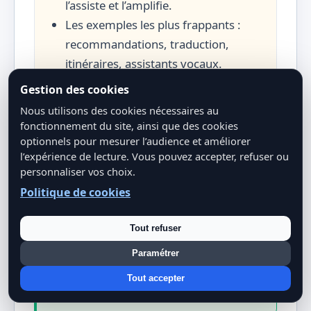
l’assiste et l’amplifie.
Les exemples les plus frappants :
recommandations, traduction,
itinéraires, assistants vocaux.
L’avenir : agents autonomes,
Gestion des cookies
médecine prédictive, assistants
Nous utilisons des cookies nécessaires au
personnels.
fonctionnement du site, ainsi que des cookies
optionnels pour mesurer l’audience et améliorer
l’expérience de lecture. Vous pouvez accepter, refuser ou
personnaliser vos choix.
Politique de cookies
CHALLENGE POUR VOUS :
Demain, essayez de repérer chaque fois
Tout refuser
que vous interagissez avec une IA. Vous
Paramétrer
serez surpris. Et partagez vos
Tout accepter
découvertes en commentaire !