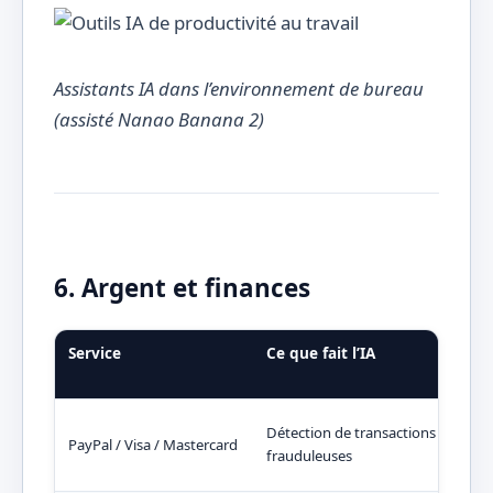
Assistants IA dans l’environnement de bureau
(assisté Nanao Banana 2)
6. Argent et finances
Service
Ce que fait l’IA
Pou
mon
Votr
Détection de transactions
PayPal / Visa / Mastercard
mêm
frauduleuses
voyi