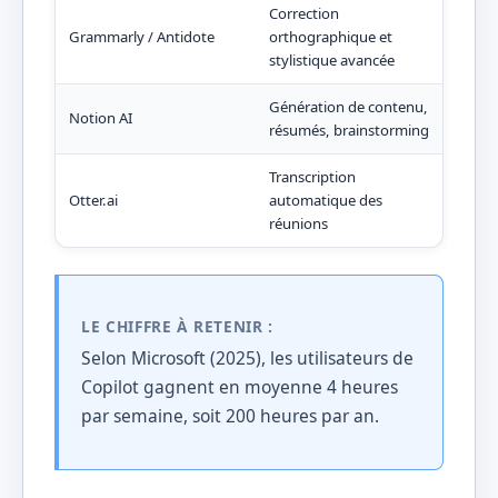
Correction
Emai
Grammarly / Antidote
orthographique et
prof
stylistique avancée
Génération de contenu,
Notion AI
Idée
résumés, brainstorming
Transcription
CR 
Otter.ai
automatique des
aut
réunions
LE CHIFFRE À RETENIR :
Selon Microsoft (2025), les utilisateurs de
Copilot gagnent en moyenne 4 heures
par semaine, soit 200 heures par an.