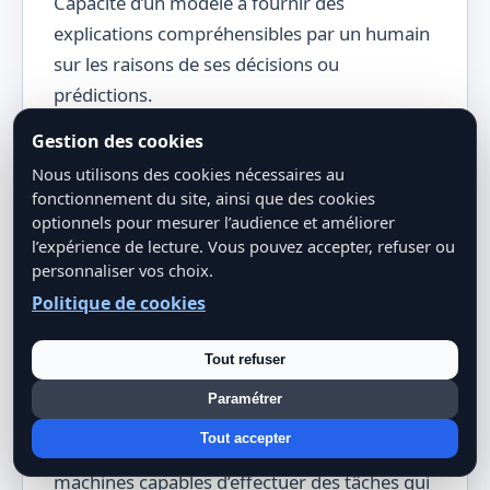
Capacité d’un modèle à fournir des
explications compréhensibles par un humain
sur les raisons de ses décisions ou
prédictions.
Gestion des cookies
Nous utilisons des cookies nécessaires au
fonctionnement du site, ainsi que des cookies
optionnels pour mesurer l’audience et améliorer
l’expérience de lecture. Vous pouvez accepter, refuser ou
FAQ – Questions fréquentes
personnaliser vos choix.
sur l’intelligence artificielle
Politique de cookies
Qu’est-ce que l’intelligence artificielle en
Tout refuser
termes simples ?
Paramétrer
L’intelligence artificielle (IA) est un domaine
Tout accepter
de l’informatique qui vise à créer des
machines capables d’effectuer des tâches qui