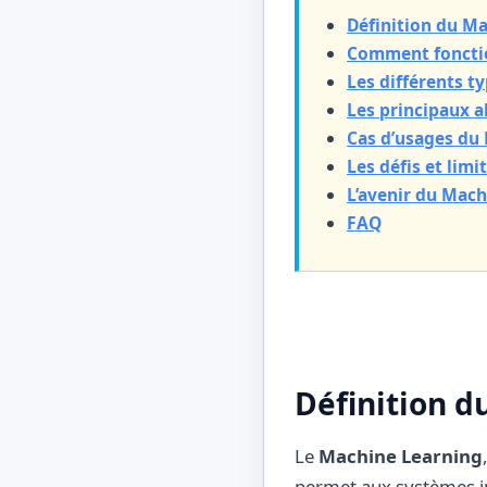
Définition du M
Comment fonctio
Les différents t
Les principaux a
Cas d’usages du
Les défis et lim
L’avenir du Mac
FAQ
Définition d
Le
Machine Learning
permet aux systèmes in