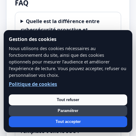
FAQ
Quelle est la différence entre
cybersécurité proactive et
préemptive ?
Gestion des cookies
Nous utilisons des cookies nécessaires au
fonctionnement du site, ainsi que des cookies
Quels sont les meilleurs outils de
optionnels pour mesurer l’audience et améliorer
l’expérience de lecture. Vous pouvez accepter, refuser ou
cybersécurité préemptive en 2026 ?
personnaliser vos choix.
Politique de cookies
Une PME peut-elle se permettre la
cybersécurité préemptive ?
Tout refuser
Paramétrer
La cybersécurité préemptive
Tout accepter
remplace-t-elle le SOC ?