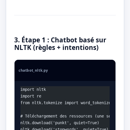
3. Étape 1 : Chatbot basé sur
NLTK (règles + intentions)
chatbot_nltk.py
import nltk
import re
from nltk.tokenize import word_tokenize
# Téléchargement des ressources (une seule fois
nltk.download('punkt', quiet=True)
nltk.download('stopwords', quiet=True)