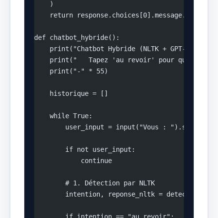
    )
    return response.choices[0].message.content
def chatbot_hybride():
    print("Chatbot Hybride (NLTK + GPT-4.1 mini
    print("   Tapez 'au revoir' pour quitter")
    print("-" * 55)
    historique = []
    while True:
        user_input = input("Vous : ").strip()
        if not user_input:
            continue
        # 1. Détection par NLTK
        intention, reponse_nltk = detecter_inte
        if intention == "au_revoir":