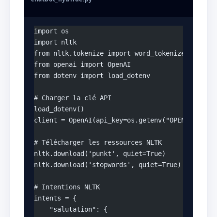
import os
import nltk
from nltk.tokenize import word_tokenize
from openai import OpenAI
from dotenv import load_dotenv
# Charger la clé API
load_dotenv()
client = OpenAI(api_key=os.getenv("OPENAI_API_K
# Télécharger les ressources NLTK
nltk.download('punkt', quiet=True)
nltk.download('stopwords', quiet=True)
# Intentions NLTK
intents = {
    "salutation": {