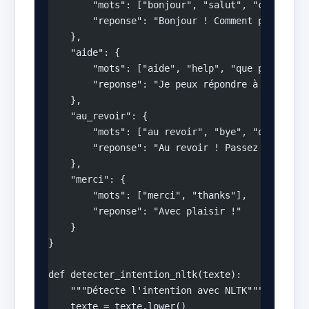
        "mots": ["bonjour", "salut", "coucou", 
        "reponse": "Bonjour ! Comment puis-je v
    },
    "aide": {
        "mots": ["aide", "help", "que peux-tu f
        "reponse": "Je peux répondre à vos ques
    },
    "au_revoir": {
        "mots": ["au revoir", "bye", "quit", "e
        "reponse": "Au revoir ! Passez une exce
    },
    "merci": {
        "mots": ["merci", "thanks"],
        "reponse": "Avec plaisir !"
    }
}
def detecter_intention_nltk(texte):
    """Détecte l'intention avec NLTK"""
    texte = texte.lower()