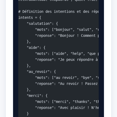
# Définition des intentions et des réponses
intents = {
    "salutation": {
        "mots": ["bonjour", "salut", "coucou", 
        "reponse": "Bonjour ! Comment puis-je v
    },
    "aide": {
        "mots": ["aide", "help", "que peux-tu f
        "reponse": "Je peux répondre à vos ques
    },
    "au_revoir": {
        "mots": ["au revoir", "bye", "salut", "
        "reponse": "Au revoir ! Passez une exce
    },
    "merci": {
        "mots": ["merci", "thanks", "thank you"
        "reponse": "Avec plaisir ! N'hésitez pa
    }