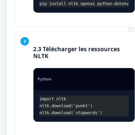
pip install nltk openai python-dotenv
2.3 Télécharger les ressources
NLTK
Python
import nltk
nltk.download('punkt')
nltk.download('stopwords')