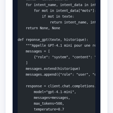
    for intent_name, intent_data in intents.ite
        for mot in intent_data["mots"]:
            if mot in texte:
                return intent_name, intent_data
    return None, None
def reponse_gpt(texte, historique):
    """Appelle GPT-4.1 mini pour une réponse na
    messages = [
        {"role": "system", "content": "Tu es un
    ]
    messages.extend(historique)
    messages.append({"role": "user", "content":
    response = client.chat.completions.create(
        model="gpt-4.1-mini",
        messages=messages,
        max_tokens=500,
        temperature=0.7