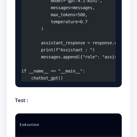
            model="gpt-4.1-mini",
            messages=messages,
            max_tokens=500,
            temperature=0.7
        )
        assistant_response = response.choices[0
        print(f"Assistant : ")
        messages.append({"role": "assistant", "
if __name__ == "__main__":
    chatbot_gpt()
Test :
Exécution