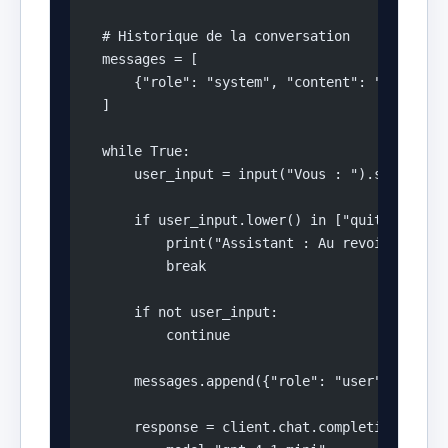
    # Historique de la conversation
    messages = [
        {"role": "system", "content": "Tu es un
    ]
    while True:
        user_input = input("Vous : ").strip()
        if user_input.lower() in ["quit", "exit
            print("Assistant : Au revoir !")
            break
        if not user_input:
            continue
        messages.append({"role": "user", "conte
        response = client.chat.completions.crea