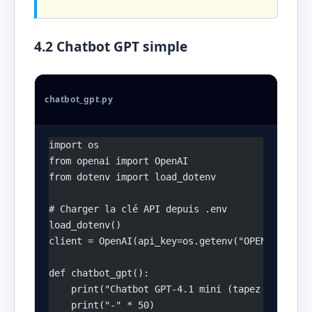
4.2 Chatbot GPT simple
chatbot_gpt.py
import os
from openai import OpenAI
from dotenv import load_dotenv
# Charger la clé API depuis .env
load_dotenv()
client = OpenAI(api_key=os.getenv("OPENAI_API_K
def chatbot_gpt():
    print("Chatbot GPT-4.1 mini (tapez 'quit' p
    print("-" * 50)