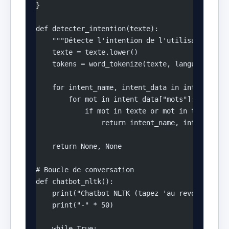
}
def detecter_intention(texte):
    """Détecte l'intention de l'utilisateur en 
    texte = texte.lower()
    tokens = word_tokenize(texte, language='fre
    for intent_name, intent_data in intents.ite
        for mot in intent_data["mots"]:
            if mot in texte or mot in tokens:
                return intent_name, intent_data
    return None, None
# Boucle de conversation
def chatbot_nltk():
    print("Chatbot NLTK (tapez 'au revoir' pour
    print("-" * 50)
    while True: