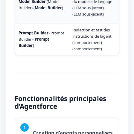
Model Builder
(Model
du modele de langage
tec
Builder) (
Model Builder
)
(LLM sous-jacent)
(LLM
(LLM sous-jacent)
(LLM
Redaction et test des
Equi
Prompt Builder
(Prompt
instructions de l’agent
supe
Builder) (
Prompt
(comportement)
(co
Builder
)
(comportement)
(co
Fonctionnalités principales
d’Agentforce
Creation d’agents personnalises