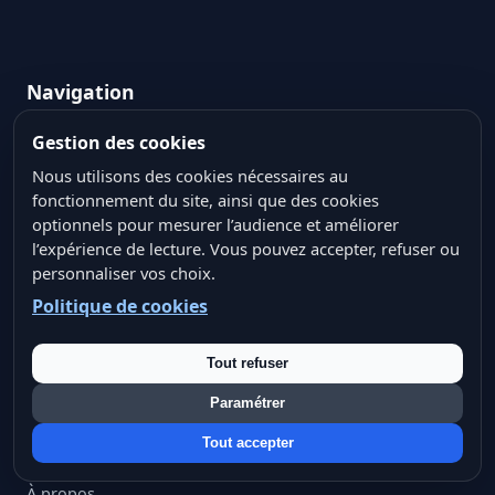
Navigation
Fondamentaux
Gestion des cookies
Nous utilisons des cookies nécessaires au
Applications de l’IA
fonctionnement du site, ainsi que des cookies
Outils & Tech
optionnels pour mesurer l’audience et améliorer
l’expérience de lecture. Vous pouvez accepter, refuser ou
Éthique & Société
personnaliser vos choix.
Ressources & Pratique
Politique de cookies
Moteur de recherche
Tout refuser
Paramétrer
Pages utiles
Tout accepter
À propos