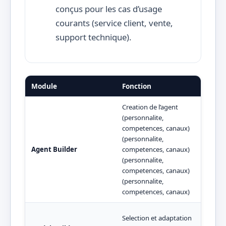
conçus pour les cas d’usage
courants (service client, vente,
support technique).
Module
Fonction
Publ
Creation de l’agent
(personnalite,
Equi
competences, canaux)
clie
(personnalite,
(ser
Agent Builder
competences, canaux)
vent
(personnalite,
(ser
competences, canaux)
vent
(personnalite,
competences, canaux)
Selection et adaptation
Data