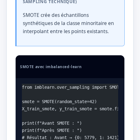
SAMPLING TECHNIQUE)
SMOTE crée des échantillons
synthétiques de la classe minoritaire en
interpolant entre les points existants.
SMOTE avec imbalanced-learn
from imblearn.over_sampling import SMOTE
smote = SMOTE(random_state=42)
X_train_smote, y_train_smote = smote.fit_resamp
print(f"Avant SMOTE : ")
print(f"Après SMOTE : ")
# Résultat : Avant → {0: 5779, 1: 1421} ; Après