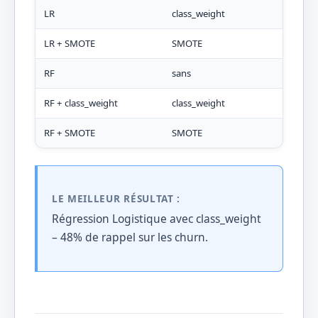
LR
class_weight
0,1
LR + SMOTE
SMOTE
0,1
RF
sans
0,0
RF + class_weight
class_weight
0,0
RF + SMOTE
SMOTE
0,2
LE MEILLEUR RÉSULTAT :
Régression Logistique avec class_weight
– 48% de rappel sur les churn.