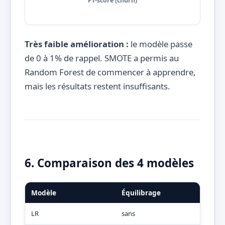
F1-score (churn)
Très faible amélioration :
le modèle passe
de 0 à 1% de rappel. SMOTE a permis au
Random Forest de commencer à apprendre,
mais les résultats restent insuffisants.
6. Comparaison des 4 modèles
Modèle
Équilibrage
Pré
LR
sans
0,1