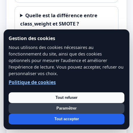
Quelle est la différence entre
class_weight et SMOTE ?
Gestion des cookies
Nous utilisons des cookies nécessaires au
fonctionnement du site, ainsi que des cookies
optionnels pour mesurer l’audience et améliorer
FAITES PARLER VOS DONNÉES
l’expérience de lecture. Vous pouvez accepter, refuser ou
personnaliser vos choix.
Apprenez les méthodes et les outils pour
Politique de cookies
extraire de la valeur stratégique :
Data
Science : Le guide complet des
Tout refuser
méthodes et outils
.
Paramétrer
Tout accepter