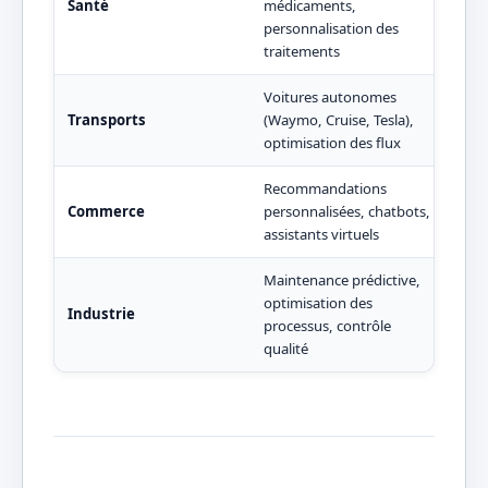
Santé
médicaments,
dans
personnalisation des
202
traitements
Voitures autonomes
Plus
Transports
(Waymo, Cruise, Tesla),
véhi
optimisation des flux
sys
Recommandations
Le 
Commerce
personnalisées, chatbots,
aug
assistants virtuels
rec
Maintenance prédictive,
optimisation des
Rédu
Industrie
processus, contrôle
temp
qualité