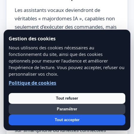
Les assistants vocaux deviendront de
véritables « majordomes IA », capables non
seulement d’exécuter des commandes, mais
aussi de converser, de suggérer, d’expliquer.
Gestion des cookies
Imaginez : « OK Google, comment puis-je
Nous utilisons des cookies nécessaires au
améliorer l’isolation de ma maison ? » —
fonctionnement du site, ainsi que des cookies
l’assistant pourra analyser vos factures
optionnels pour mesurer l’audience et améliorer
l’expérience de lecture. Vous pouvez accepter, refuser ou
d’énergie, croiser avec des données météo, et
personnaliser vos choix.
vous proposer des recommandations
Politique de cookies
personnalisées.
Tout refuser
La réalité augmentée pour la
planification et la maintenance
Paramétrer
Tout accepter
Des applications de réalité augmentée (AR)
sur smartphone ou lunettes connectées