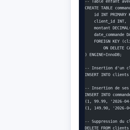
-- Table enfant ave
CREATE TABLE comman
    id INT PRIMARY 
    client_id INT,
    montant DECIMAL
    date_commande D
    FOREIGN KEY (cl
        ON DELETE C
) ENGINE=InnoDB;
-- Insertion d'un c
INSERT INTO clients
-- Insertion de ses
INSERT INTO command
(1, 99.99, '2026-04
(1, 149.90, '2026-0
-- Suppression du c
DELETE FROM clients