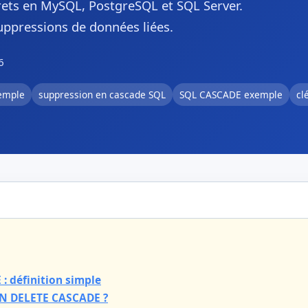
ts en MySQL, PostgreSQL et SQL Server.
ppressions de données liées.
6
emple
suppression en cascade SQL
SQL CASCADE exemple
cl
: définition simple
ON DELETE CASCADE ?