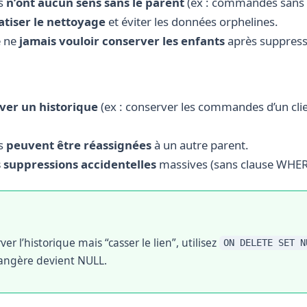
ts
n’ont aucun sens sans le parent
(ex : commandes sans c
tiser le nettoyage
et éviter les données orphelines.
e ne
jamais vouloir conserver les enfants
après suppress
ver un historique
(ex : conserver les commandes d’un cl
ts
peuvent être réassignées
à un autre parent.
 suppressions accidentelles
massives (sans clause WHER
er l’historique mais “casser le lien”, utilisez
ON DELETE SET N
trangère devient NULL.