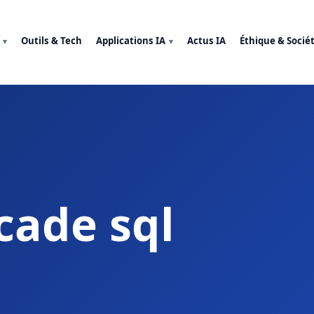
Outils & Tech
Applications IA
Actus IA
Éthique & Socié
cade sql