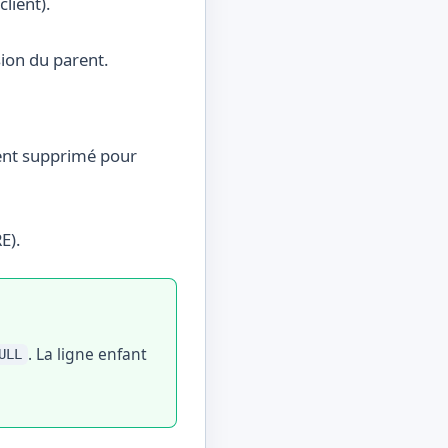
lient).
ion du parent.
ient supprimé pour
E).
. La ligne enfant
ULL