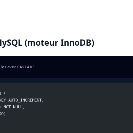
MySQL (moteur InnoDB)
bles avec CASCADE
s (
KEY AUTO_INCREMENT,
) NOT NULL,
00)