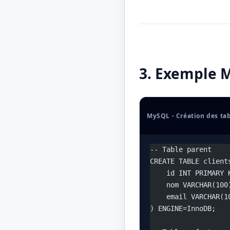
3. Exemple 
MySQL - Création des ta
-- Table parent
CREATE TABLE client
    id INT PRIMARY 
    nom VARCHAR(100
    email VARCHAR(1
) ENGINE=InnoDB;