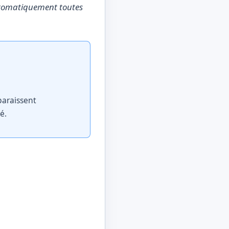
utomatiquement toutes
paraissent
é.