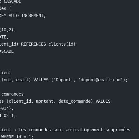
c CASCADE
des (
KEY AUTO_INCREMENT,
(10,2),
ATE,
ient_id) REFERENCES clients(id)
ASCADE
lient
 (nom, email) VALUES ('Dupont', 'dupont@email.com');
 commandes
es (client_id, montant, date_commande) VALUES
-01'),
4-02');
lient → les commandes sont automatiquement supprimées
 WHERE id = 1;