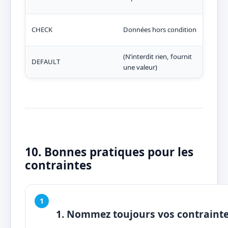
Règl
CHECK
Données hors condition
pers
(N’interdit rien, fournit
Vale
DEFAULT
une valeur)
spéc
10. Bonnes pratiques pour les
contraintes
1. Nommez toujours vos contraint