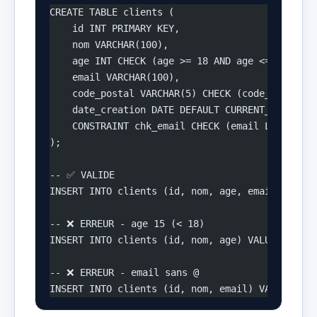
CREATE TABLE clients (
    id INT PRIMARY KEY,
    nom VARCHAR(100),
    age INT CHECK (age >= 18 AND age <= 120),  
    email VARCHAR(100),
    code_postal VARCHAR(5) CHECK (code_postal ~
    date_creation DATE DEFAULT CURRENT_DATE,
    CONSTRAINT chk_email CHECK (email LIKE '%@%
);
-- ✅ VALIDE
INSERT INTO clients (id, nom, age, email) VALUE
-- ❌ ERREUR - age 15 (< 18)
INSERT INTO clients (id, nom, age) VALUES (2, '
-- ❌ ERREUR - email sans @
INSERT INTO clients (id, nom, email) VALUES (3,