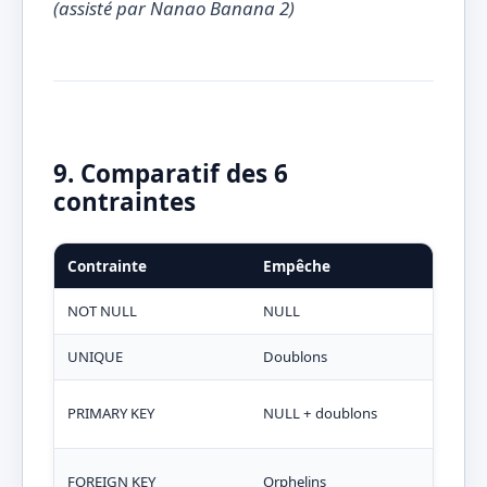
(assisté par Nanao Banana 2)
9. Comparatif des 6
contraintes
Contrainte
Empêche
Gar
NOT NULL
NULL
Colo
UNIQUE
Doublons
Vale
Iden
PRIMARY KEY
NULL + doublons
obli
FOREIGN KEY
Orphelins
Lien