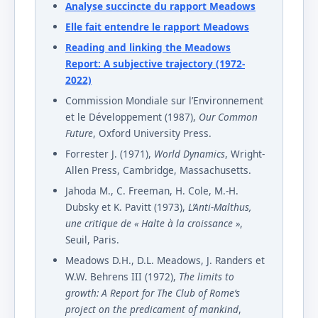
Analyse succincte du rapport Meadows
Elle fait entendre le rapport Meadows
Reading and linking the Meadows
Report: A subjective trajectory (1972-
2022)
Commission Mondiale sur l’Environnement
et le Développement (1987),
Our Common
Future
, Oxford University Press.
Forrester J. (1971),
World Dynamics
, Wright-
Allen Press, Cambridge, Massachusetts.
Jahoda M., C. Freeman, H. Cole, M.-H.
Dubsky et K. Pavitt (1973),
L’Anti-Malthus,
une critique de « Halte à la croissance »
,
Seuil, Paris.
Meadows D.H., D.L. Meadows, J. Randers et
W.W. Behrens III (1972),
The limits to
growth: A Report for The Club of Rome’s
project on the predicament of mankind
,