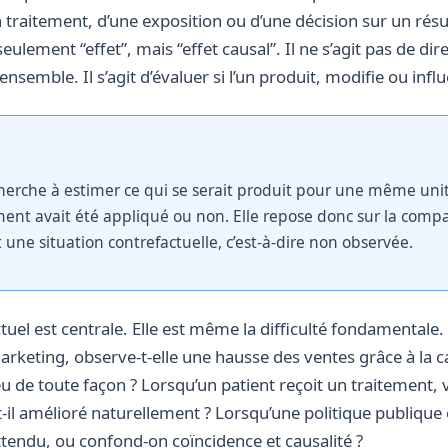
’un traitement, d’une exposition ou d’une décision sur un ré
seulement “effet”, mais “effet causal”. Il ne s’agit pas de di
emble. Il s’agit d’évaluer si l’un produit, modifie ou influ
cherche à estimer ce qui se serait produit pour une même un
ment avait été appliqué ou non. Elle repose donc sur la comp
 une situation contrefactuelle, c’est-à-dire non observée.
tuel est centrale. Elle est même la difficulté fondamentale
keting, observe-t-elle une hausse des ventes grâce à la 
ieu de toute façon ? Lorsqu’un patient reçoit un traitement, 
t-il amélioré naturellement ? Lorsqu’une politique publique
 attendu, ou confond-on coïncidence et causalité ?