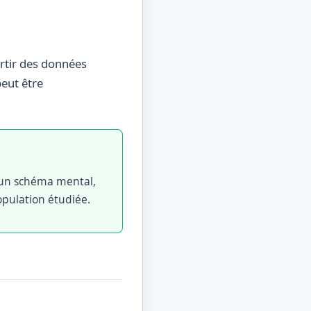
partir des données
peut être
 un schéma mental,
opulation étudiée.