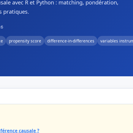
sale avec R et Python : matching, pondération,
s pratiques.
26
ce
propensity score
difference-in-differences
variables instru
nférence causale ?