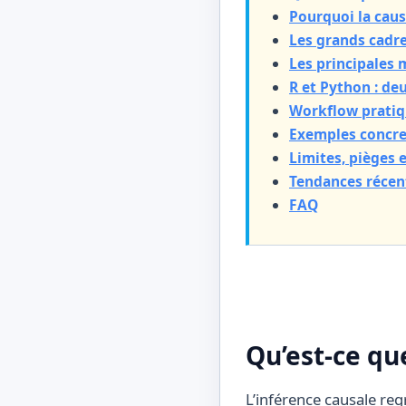
Pourquoi la causa
Les grands cadr
Les principales 
R et Python : d
Workflow pratiq
Exemples concre
Limites, pièges 
Tendances récen
FAQ
Qu’est-ce que
L’inférence causale re