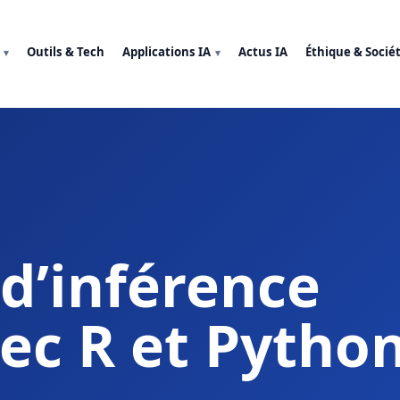
Outils & Tech
Applications IA
Actus IA
Éthique & Socié
d’inférence
ec R et Pytho