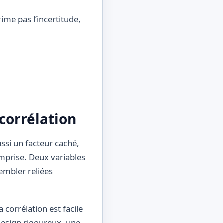
ime pas l’incertitude,
 corrélation
ussi un facteur caché,
omprise. Deux variables
embler reliées
 corrélation est facile
design rigoureux, une