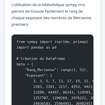
L’utilisation de la bibliothèque sympy m’a
permis de trouver facilement le rang de
chaque exposant des nombres de Mersenne
premiers:
from sympy import isprime, primepi
import pandas as pd
# Création du DataFrame
data = {
    "Rang_Mersenne": range(1, 52),
    "Exposant": [
        2, 3, 5, 7, 13, 17, 19, 31, 61, 89
        2203, 2281, 3217, 4253, 4423, 9689
        23209, 44497, 86243, 110503, 13204
        1257787, 1398269, 2976221, 3021377
        24036583, 25964951, 30402457, 3258