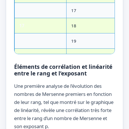
16
17
22
17
18
32
18
19
42
19
20
44
Éléments de corrélation et linéarité
20
21
96
entre le rang et l’exposant
Une première analyse de l’évolution des
21
22
99
nombres de Mersenne premiers en fonction
de leur rang, tel que montré sur le graphique
22
23
11
de linéarité, révèle une corrélation très forte
23
24
19
entre le rang d’un nombre de Mersenne et
son exposant p.