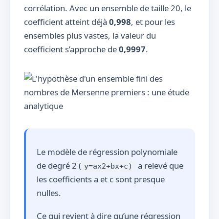
corrélation. Avec un ensemble de taille 20, le
33
34
12
coefficient atteint déjà
0,998
, et pour les
ensembles plus vastes, la valeur du
34
35
13
coefficient s’approche de
0,9997
.
35
36
29
36
37
30
37
38
69
38
39
13
Le modèle de régression polynomiale
de degré 2 (
a relevé que
y=ax2+bx+c)
39
40
20
les coefficients a et c sont presque
nulles.
40
41
24
Ce qui revient à dire qu’une régression