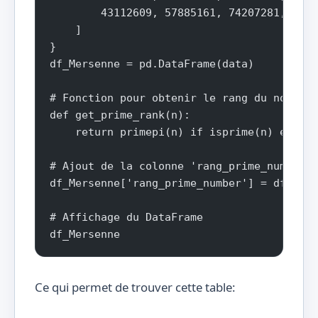
        43112609, 57885161, 74207281, 7723
    ]
}
df_Mersenne = pd.DataFrame(data)
# Fonction pour obtenir le rang du nombre 
def get_prime_rank(n):
    return primepi(n) if isprime(n) else N
# Ajout de la colonne 'rang_prime_number' 
df_Mersenne['rang_prime_number'] = df_Mers
# Affichage du DataFrame
df_Mersenne
Ce qui permet de trouver cette table: