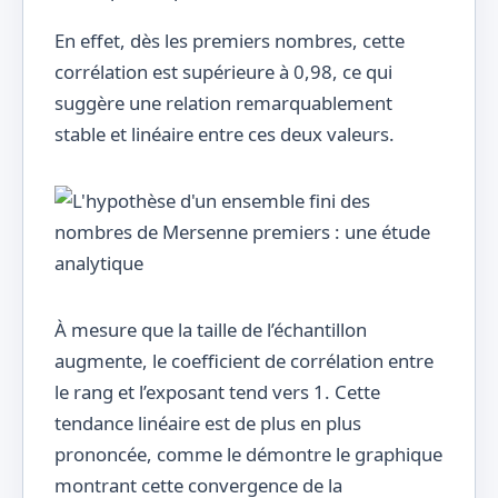
24
25
21
En effet, dès les premiers nombres, cette
corrélation est supérieure à 0,98, ce qui
25
26
23
suggère une relation remarquablement
26
27
44
stable et linéaire entre ces deux valeurs.
27
28
86
28
29
11
29
30
13
À mesure que la taille de l’échantillon
augmente, le coefficient de corrélation entre
30
31
21
le rang et l’exposant tend vers 1. Cette
tendance linéaire est de plus en plus
31
32
75
prononcée, comme le démontre le graphique
montrant cette convergence de la
32
33
85