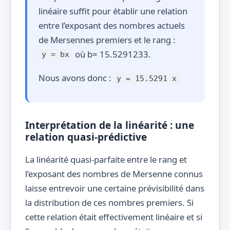
41
42
25
linéaire suffit pour établir une relation
entre l’exposant des nombres actuels
42
43
30
de Mersennes premiers et le rang :
où b= 15.5291233.
y = bx
43
44
32
Nous avons donc :
y ≈ 15.5291 x
44
45
37
45
46
42
Interprétation de la linéarité : une
relation quasi-prédictive
46
47
43
La linéarité quasi-parfaite entre le rang et
47
48
57
l’exposant des nombres de Mersenne connus
laisse entrevoir une certaine prévisibilité dans
48
49
74
la distribution de ces nombres premiers. Si
cette relation était effectivement linéaire et si
49
50
77