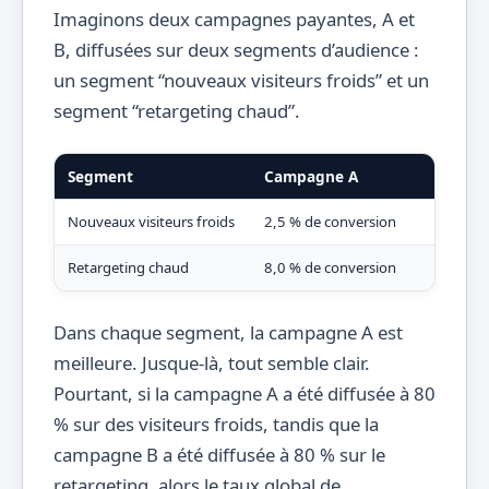
Imaginons deux campagnes payantes, A et
B, diffusées sur deux segments d’audience :
un segment “nouveaux visiteurs froids” et un
segment “retargeting chaud”.
Segment
Campagne A
Cam
Nouveaux visiteurs froids
2,5 % de conversion
2,0 
Retargeting chaud
8,0 % de conversion
7,2 
Dans chaque segment, la campagne A est
meilleure. Jusque-là, tout semble clair.
Pourtant, si la campagne A a été diffusée à 80
% sur des visiteurs froids, tandis que la
campagne B a été diffusée à 80 % sur le
retargeting, alors le taux global de