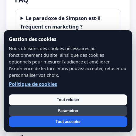
Le paradoxe de Simpson est-il
fréquent en marketing ?
Gestion des cookies
Nous utilisons des cookies nécessaires au
Le paradoxe de Simpson signifie-t-il
fonctionnement du site, ainsi que des cookies
que les KPI globaux sont inutiles ?
optionnels pour mesurer l’audience et améliorer
l’expérience de lecture. Vous pouvez accepter, refuser ou
personnaliser vos choix.
Comment détecter rapidement un
Politique de cookies
paradoxe de Simpson dans un
dashboard ?
Tout refuser
Paramétrer
Le paradoxe de Simpson concerne-
Tout accepter
t-il seulement les taux de conversion