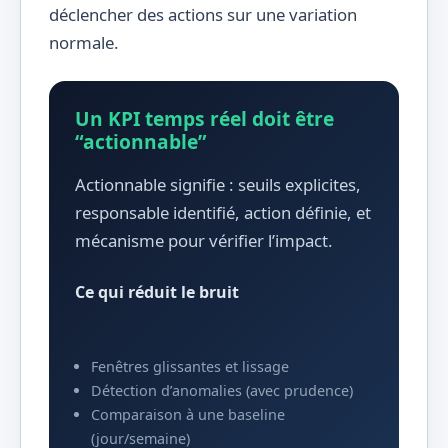
déclencher des actions sur une variation
normale.
Un KPI temps réel doit être
“actionnable”
Actionnable signifie : seuils explicites,
responsable identifié, action définie, et
mécanisme pour vérifier l’impact.
Ce qui réduit le bruit
Fenêtres glissantes et lissage
Détection d’anomalies (avec prudence)
Comparaison à une baseline
(jour/semaine)