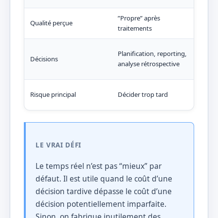
”Propre” après
Inco
Qualité perçue
traitements
dup
Aler
Planification, reporting,
Décisions
cour
analyse rétrospective
opér
Déci
Risque principal
Décider trop tard
brui
LE VRAI DÉFI
Le temps réel n’est pas “mieux” par
défaut. Il est utile quand le coût d’une
décision tardive dépasse le coût d’une
décision potentiellement imparfaite.
Sinon, on fabrique inutilement des