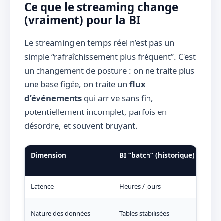
Ce que le streaming change
(vraiment) pour la BI
Le streaming en temps réel n’est pas un
simple “rafraîchissement plus fréquent”. C’est
un changement de posture : on ne traite plus
une base figée, on traite un
flux
d’événements
qui arrive sans fin,
potentiellement incomplet, parfois en
désordre, et souvent bruyant.
Dimension
BI “batch” (historique)
BI 
réel
Latence
Heures / jours
Se
Évén
Nature des données
Tables stabilisées
capt