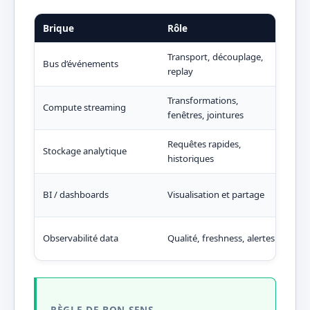
Brique
Rôle
Que
Transport, découplage,
Débi
Bus d’événements
replay
Cont
Transformations,
Exac
Compute streaming
fenêtres, jointures
reta
Requêtes rapides,
ACID
Stockage analytique
historiques
Conc
Gou
BI / dashboards
Visualisation et partage
Per
SLA 
Observabilité data
Qualité, freshness, alertes
Déte
RÈGLE DE BON SENS