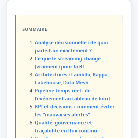
SOMMAIRE
Analyse décisionnelle : de quoi
parle-t-on exactement ?
Ce que le streaming change
(vraiment) pour la BI
Architectures : Lambda, Kappa,
Lakehouse, Data Mesh
Pipeline temps réel : de
l’événement au tableau de bord
KPI et décisions : comment éviter
les “mauvaises alertes”
Qualité, gouvernance et
traçabilité en flux continu