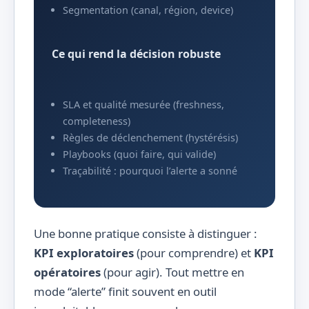
Segmentation (canal, région, device)
Ce qui rend la décision robuste
SLA et qualité mesurée (freshness,
completeness)
Règles de déclenchement (hystérésis)
Playbooks (quoi faire, qui valide)
Traçabilité : pourquoi l’alerte a sonné
Une bonne pratique consiste à distinguer :
KPI exploratoires
(pour comprendre) et
KPI
opératoires
(pour agir). Tout mettre en
mode “alerte” finit souvent en outil